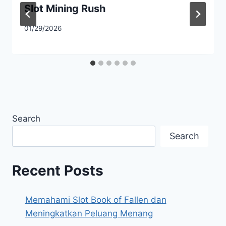
Slot Mining Rush
01/29/2026
Search
Search
Recent Posts
Memahami Slot Book of Fallen dan
Meningkatkan Peluang Menang