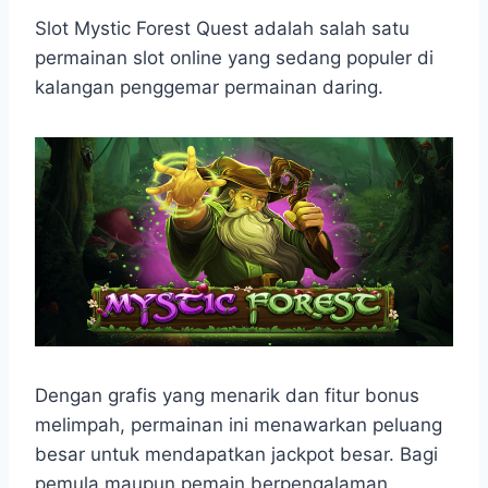
a
h
k
e
i
e
h
c
a
y
l
n
s
a
Slot Mystic Forest Quest adalah salah satu
e
t
p
e
e
s
r
permainan slot online yang sedang populer di
b
s
e
g
e
e
kalangan penggemar permainan daring.
o
A
r
n
o
p
a
g
k
p
m
e
r
Dengan grafis yang menarik dan fitur bonus
melimpah, permainan ini menawarkan peluang
besar untuk mendapatkan jackpot besar. Bagi
pemula maupun pemain berpengalaman,