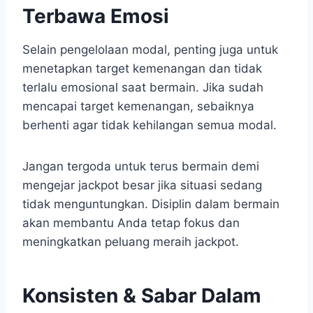
Terbawa Emosi
Selain pengelolaan modal, penting juga untuk
menetapkan target kemenangan dan tidak
terlalu emosional saat bermain. Jika sudah
mencapai target kemenangan, sebaiknya
berhenti agar tidak kehilangan semua modal.
Jangan tergoda untuk terus bermain demi
mengejar jackpot besar jika situasi sedang
tidak menguntungkan. Disiplin dalam bermain
akan membantu Anda tetap fokus dan
meningkatkan peluang meraih jackpot.
Konsisten & Sabar Dalam