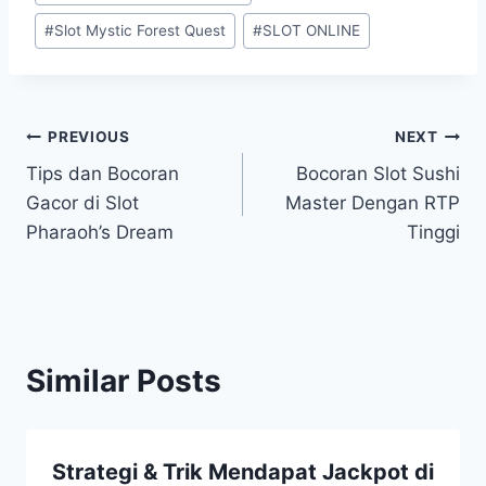
#
Slot Mystic Forest Quest
#
SLOT ONLINE
Post
PREVIOUS
NEXT
Tips dan Bocoran
Bocoran Slot Sushi
navigation
Gacor di Slot
Master Dengan RTP
Pharaoh’s Dream
Tinggi
Similar Posts
Strategi & Trik Mendapat Jackpot di