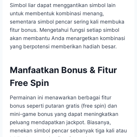
Simbol liar dapat menggantikan simbol lain
untuk membentuk kombinasi menang,
sementara simbol pencar sering kali membuka
fitur bonus. Mengetahui fungsi setiap simbol
akan membantu Anda menargetkan kombinasi
yang berpotensi memberikan hadiah besar.
Manfaatkan Bonus & Fitur
Free Spin
Permainan ini menawarkan berbagai fitur
bonus seperti putaran gratis (free spin) dan
mini-game bonus yang dapat meningkatkan
peluang mendapatkan jackpot. Biasanya,
menekan simbol pencar sebanyak tiga kali atau