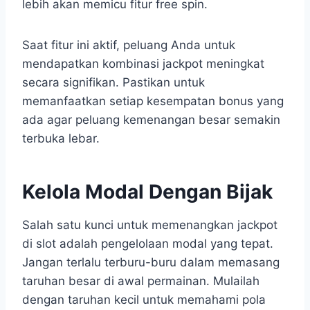
lebih akan memicu fitur free spin.
Saat fitur ini aktif, peluang Anda untuk
mendapatkan kombinasi jackpot meningkat
secara signifikan. Pastikan untuk
memanfaatkan setiap kesempatan bonus yang
ada agar peluang kemenangan besar semakin
terbuka lebar.
Kelola Modal Dengan Bijak
Salah satu kunci untuk memenangkan jackpot
di slot adalah pengelolaan modal yang tepat.
Jangan terlalu terburu-buru dalam memasang
taruhan besar di awal permainan. Mulailah
dengan taruhan kecil untuk memahami pola