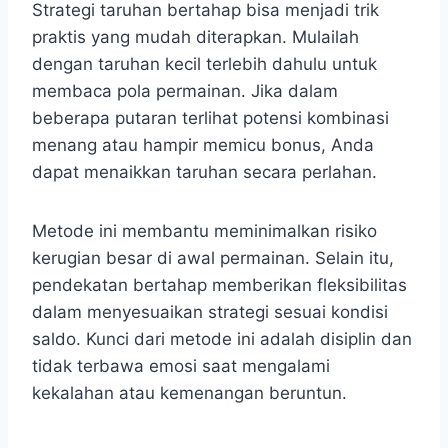
Strategi taruhan bertahap bisa menjadi trik
praktis yang mudah diterapkan. Mulailah
dengan taruhan kecil terlebih dahulu untuk
membaca pola permainan. Jika dalam
beberapa putaran terlihat potensi kombinasi
menang atau hampir memicu bonus, Anda
dapat menaikkan taruhan secara perlahan.
Metode ini membantu meminimalkan risiko
kerugian besar di awal permainan. Selain itu,
pendekatan bertahap memberikan fleksibilitas
dalam menyesuaikan strategi sesuai kondisi
saldo. Kunci dari metode ini adalah disiplin dan
tidak terbawa emosi saat mengalami
kekalahan atau kemenangan beruntun.