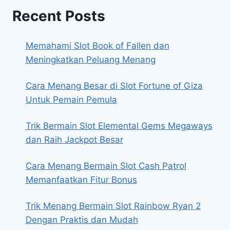
Recent Posts
Memahami Slot Book of Fallen dan
Meningkatkan Peluang Menang
Cara Menang Besar di Slot Fortune of Giza
Untuk Pemain Pemula
Trik Bermain Slot Elemental Gems Megaways
dan Raih Jackpot Besar
Cara Menang Bermain Slot Cash Patrol
Memanfaatkan Fitur Bonus
Trik Menang Bermain Slot Rainbow Ryan 2
Dengan Praktis dan Mudah