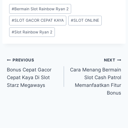
Post
#
Bermain Slot Rainbow Ryan 2
Tags:
#
SLOT GACOR CEPAT KAYA
#
SLOT ONLINE
#
Slot Rainbow Ryan 2
Post
PREVIOUS
NEXT
Bonus Cepat Gacor
Cara Menang Bermain
navigation
Cepat Kaya Di Slot
Slot Cash Patrol
Starz Megaways
Memanfaatkan Fitur
Bonus