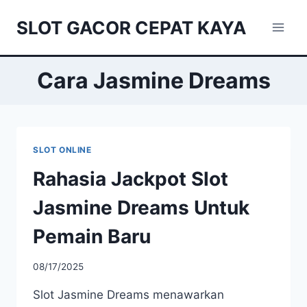
Skip
SLOT GACOR CEPAT KAYA
to
content
Cara Jasmine Dreams
SLOT ONLINE
Rahasia Jackpot Slot
Jasmine Dreams Untuk
Pemain Baru
08/17/2025
Slot Jasmine Dreams menawarkan