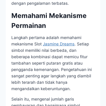
dengan pengalaman terbatas.
Memahami Mekanisme
Permainan
Langkah pertama adalah memahami
mekanisme Slot
Jasmine Dreams
. Setiap
simbol memiliki nilai berbeda, dan
beberapa kombinasi dapat memicu fitur
tambahan seperti putaran gratis atau
pengganda kemenangan. Pengetahuan ini
sangat penting agar langkah yang diambil
lebih terarah dan tidak hanya
mengandalkan keberuntungan.
Selain itu, mengenal jumlah garis
pembayaran dan bagaimana simbol