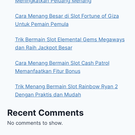
Meningkatkan Peluang Menang
Cara Menang Besar di Slot Fortune of Giza
Untuk Pemain Pemula
Trik Bermain Slot Elemental Gems Megaways
dan Raih Jackpot Besar
Cara Menang Bermain Slot Cash Patrol
Memanfaatkan Fitur Bonus
Trik Menang Bermain Slot Rainbow Ryan 2
Dengan Praktis dan Mudah
Recent Comments
No comments to show.