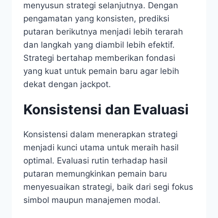
menyusun strategi selanjutnya. Dengan
pengamatan yang konsisten, prediksi
putaran berikutnya menjadi lebih terarah
dan langkah yang diambil lebih efektif.
Strategi bertahap memberikan fondasi
yang kuat untuk pemain baru agar lebih
dekat dengan jackpot.
Konsistensi dan Evaluasi
Konsistensi dalam menerapkan strategi
menjadi kunci utama untuk meraih hasil
optimal. Evaluasi rutin terhadap hasil
putaran memungkinkan pemain baru
menyesuaikan strategi, baik dari segi fokus
simbol maupun manajemen modal.