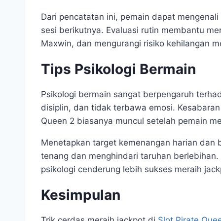
Dari pencatatan ini, pemain dapat mengenali
sesi berikutnya. Evaluasi rutin membantu me
Maxwin, dan mengurangi risiko kehilangan mo
Tips Psikologi Bermain
Psikologi bermain sangat berpengaruh terhad
disiplin, dan tidak terbawa emosi. Kesabaran
Queen 2 biasanya muncul setelah pemain m
Menetapkan target kemenangan harian dan 
tenang dan menghindari taruhan berlebihan.
psikologi cenderung lebih sukses meraih jack
Kesimpulan
Trik cerdas meraih jackpot di
Slot Pirate Que