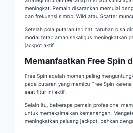
Strategi taruhan bertahap menjadi kunci ag
meningkat. Pemain disarankan memulai deng
dan frekuensi simbol Wild atau Scatter muncu
Setelah pola putaran terlihat, taruhan bisa d
modal tetap aman sekaligus meningkatkan p
jackpot aktif.
Memanfaatkan Free Spin 
Free Spin adalah momen paling menguntungka
pada putaran yang memicu Free Spin karena 
saat fitur ini aktif.
Selain itu, beberapa pemain profesional me
untuk memaksimalkan kemenangan. Mengetah
meningkatkan peluang jackpot, bahkan dengan 