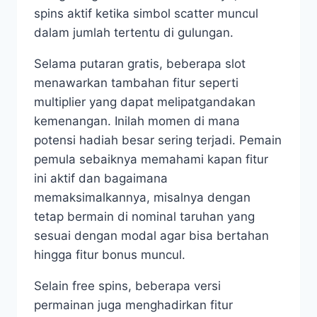
spins aktif ketika simbol scatter muncul
dalam jumlah tertentu di gulungan.
Selama putaran gratis, beberapa slot
menawarkan tambahan fitur seperti
multiplier yang dapat melipatgandakan
kemenangan. Inilah momen di mana
potensi hadiah besar sering terjadi. Pemain
pemula sebaiknya memahami kapan fitur
ini aktif dan bagaimana
memaksimalkannya, misalnya dengan
tetap bermain di nominal taruhan yang
sesuai dengan modal agar bisa bertahan
hingga fitur bonus muncul.
Selain free spins, beberapa versi
permainan juga menghadirkan fitur