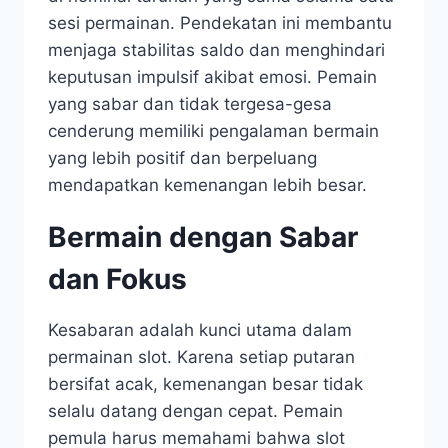
sesi permainan. Pendekatan ini membantu
menjaga stabilitas saldo dan menghindari
keputusan impulsif akibat emosi. Pemain
yang sabar dan tidak tergesa-gesa
cenderung memiliki pengalaman bermain
yang lebih positif dan berpeluang
mendapatkan kemenangan lebih besar.
Bermain dengan Sabar
dan Fokus
Kesabaran adalah kunci utama dalam
permainan slot. Karena setiap putaran
bersifat acak, kemenangan besar tidak
selalu datang dengan cepat. Pemain
pemula harus memahami bahwa slot