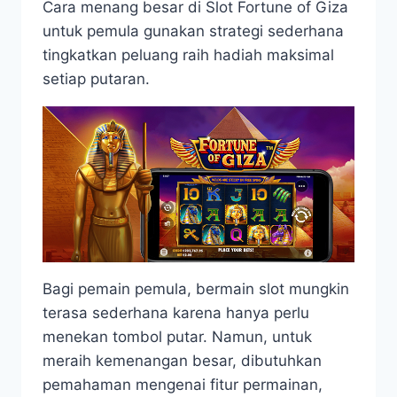
Cara menang besar di Slot Fortune of Giza
untuk pemula gunakan strategi sederhana
tingkatkan peluang raih hadiah maksimal
setiap putaran.
Bagi pemain pemula, bermain slot mungkin
terasa sederhana karena hanya perlu
menekan tombol putar. Namun, untuk
meraih kemenangan besar, dibutuhkan
pemahaman mengenai fitur permainan,