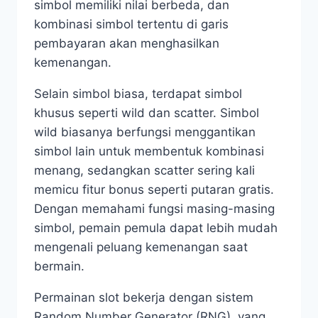
simbol memiliki nilai berbeda, dan
kombinasi simbol tertentu di garis
pembayaran akan menghasilkan
kemenangan.
Selain simbol biasa, terdapat simbol
khusus seperti wild dan scatter. Simbol
wild biasanya berfungsi menggantikan
simbol lain untuk membentuk kombinasi
menang, sedangkan scatter sering kali
memicu fitur bonus seperti putaran gratis.
Dengan memahami fungsi masing-masing
simbol, pemain pemula dapat lebih mudah
mengenali peluang kemenangan saat
bermain.
Permainan slot bekerja dengan sistem
Random Number Generator (RNG), yang