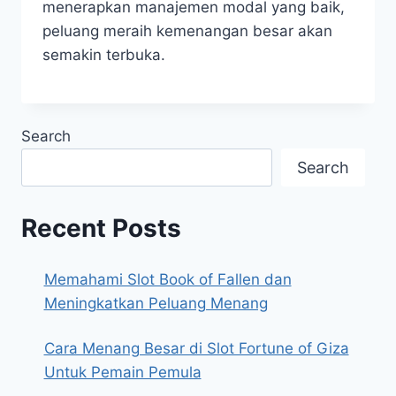
menerapkan manajemen modal yang baik,
peluang meraih kemenangan besar akan
semakin terbuka.
Search
Search
Recent Posts
Memahami Slot Book of Fallen dan
Meningkatkan Peluang Menang
Cara Menang Besar di Slot Fortune of Giza
Untuk Pemain Pemula