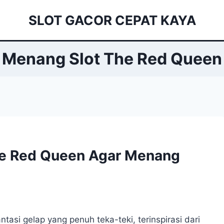
SLOT GACOR CEPAT KAYA
Menang Slot The Red Queen
The Red Queen Agar Menang
asi gelap yang penuh teka-teki, terinspirasi dari