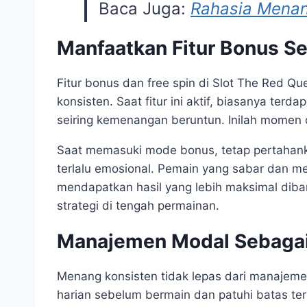
Baca Juga:
Rahasia Menang
Manfaatkan Fitur Bonus S
Fitur bonus dan free spin di Slot The Red 
konsisten. Saat fitur ini aktif, biasanya te
seiring kemenangan beruntun. Inilah momen 
Saat memasuki mode bonus, tetap pertahank
terlalu emosional. Pemain yang sabar dan me
mendapatkan hasil yang lebih maksimal diba
strategi di tengah permainan.
Manajemen Modal Sebagai 
Menang konsisten tidak lepas dari manajeme
harian sebelum bermain dan patuhi batas te