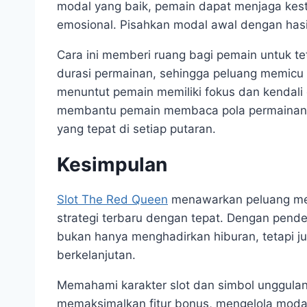
modal yang baik, pemain dapat menjaga kes
emosional. Pisahkan modal awal dengan hasi
Cara ini memberi ruang bagi pemain untuk 
durasi permainan, sehingga peluang memicu 
menuntut pemain memiliki fokus dan kendali
membantu pemain membaca pola permainan 
yang tepat di setiap putaran.
Kesimpulan
Slot The Red Queen
menawarkan peluang me
strategi terbaru dengan tepat. Dengan pend
bukan hanya menghadirkan hiburan, tetapi 
berkelanjutan.
Memahami karakter slot dan simbol unggula
memaksimalkan fitur bonus, mengelola modal