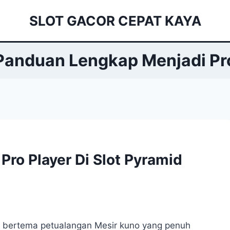
SLOT GACOR CEPAT KAYA
Panduan Lengkap Menjadi Pr
ro Player Di Slot Pyramid
n bertema petualangan Mesir kuno yang penuh