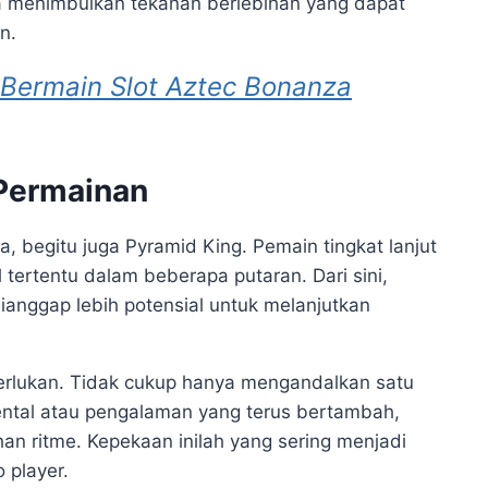
 menimbulkan tekanan berlebihan yang dapat
n.
 Bermain Slot Aztec Bonanza
Permainan
, begitu juga Pyramid King. Pemain tingkat lanjut
ertentu dalam beberapa putaran. Dari sini,
nggap lebih potensial untuk melanjutkan
erlukan. Tidak cukup hanya mengandalkan satu
ental atau pengalaman yang terus bertambah,
n ritme. Kepekaan inilah yang sering menjadi
 player.