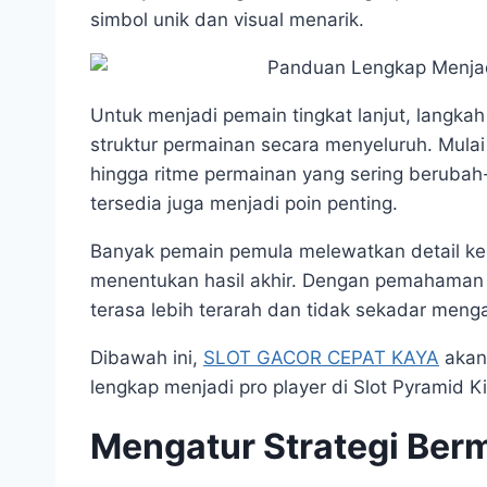
simbol unik dan visual menarik.
Untuk menjadi pemain tingkat lanjut, langk
struktur permainan secara menyeluruh. Mula
hingga ritme permainan yang sering berubah-u
tersedia juga menjadi poin penting.
Banyak pemain pemula melewatkan detail keci
menentukan hasil akhir. Dengan pemahaman 
terasa lebih terarah dan tidak sekadar men
Dibawah ini,
SLOT GACOR CEPAT KAYA
akan
lengkap menjadi pro player di Slot Pyramid K
Mengatur Strategi Ber