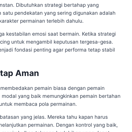
 instan. Dibutuhkan strategi bertahap yang
h satu pendekatan yang sering digunakan adalah
rakter permainan terlebih dahulu.
kestabilan emosi saat bermain. Ketika strategi
ncing untuk mengambil keputusan tergesa-gesa.
njadi fondasi penting agar performa tetap stabil
etap Aman
g membedakan pemain biasa dengan pemain
n modal yang baik memungkinkan pemain bertahan
 untuk membaca pola permainan.
ki batasan yang jelas. Mereka tahu kapan harus
melanjutkan permainan. Dengan kontrol yang baik,