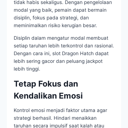
tidak habis sekaligus. Dengan pengelolaan
modal yang baik, pemain dapat bermain
disiplin, fokus pada strategi, dan
meminimalkan risiko kerugian besar.
Disiplin dalam mengatur modal membuat
setiap taruhan lebih terkontrol dan rasional.
Dengan cara ini, slot Dragon Hatch dapat
lebih sering gacor dan peluang jackpot
lebih tinggi.
Tetap Fokus dan
Kendalikan Emosi
Kontrol emosi menjadi faktor utama agar
strategi berhasil. Hindari menaikkan
taruhan secara impulsif saat kalah atau