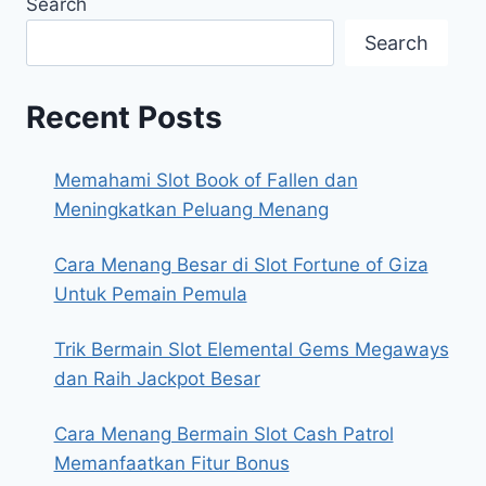
Search
Search
Recent Posts
Memahami Slot Book of Fallen dan
Meningkatkan Peluang Menang
Cara Menang Besar di Slot Fortune of Giza
Untuk Pemain Pemula
Trik Bermain Slot Elemental Gems Megaways
dan Raih Jackpot Besar
Cara Menang Bermain Slot Cash Patrol
Memanfaatkan Fitur Bonus