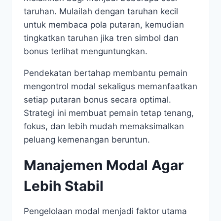
taruhan. Mulailah dengan taruhan kecil
untuk membaca pola putaran, kemudian
tingkatkan taruhan jika tren simbol dan
bonus terlihat menguntungkan.
Pendekatan bertahap membantu pemain
mengontrol modal sekaligus memanfaatkan
setiap putaran bonus secara optimal.
Strategi ini membuat pemain tetap tenang,
fokus, dan lebih mudah memaksimalkan
peluang kemenangan beruntun.
Manajemen Modal Agar
Lebih Stabil
Pengelolaan modal menjadi faktor utama