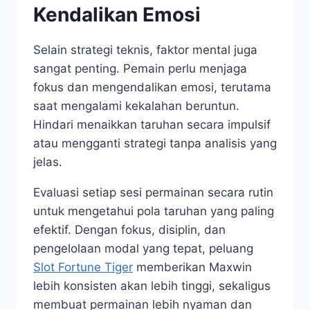
Kendalikan Emosi
Selain strategi teknis, faktor mental juga
sangat penting. Pemain perlu menjaga
fokus dan mengendalikan emosi, terutama
saat mengalami kekalahan beruntun.
Hindari menaikkan taruhan secara impulsif
atau mengganti strategi tanpa analisis yang
jelas.
Evaluasi setiap sesi permainan secara rutin
untuk mengetahui pola taruhan yang paling
efektif. Dengan fokus, disiplin, dan
pengelolaan modal yang tepat, peluang
Slot Fortune Tiger
memberikan Maxwin
lebih konsisten akan lebih tinggi, sekaligus
membuat permainan lebih nyaman dan