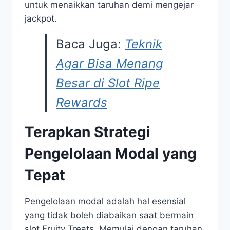
untuk menaikkan taruhan demi mengejar
jackpot.
Baca Juga:
Teknik
Agar Bisa Menang
Besar di Slot Ripe
Rewards
Terapkan Strategi
Pengelolaan Modal yang
Tepat
Pengelolaan modal adalah hal esensial
yang tidak boleh diabaikan saat bermain
slot Fruity Treats. Memulai dengan taruhan