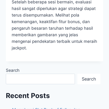
Setelah beberapa sesi bermain, evaluasi
hasil sangat diperlukan agar strategi dapat
terus disempurnakan. Melihat pola
kemenangan, keaktifan fitur bonus, dan
pengaruh besaran taruhan terhadap hasil
memberikan gambaran yang jelas
mengenai pendekatan terbaik untuk meraih
jackpot.
Search
Search
Recent Posts