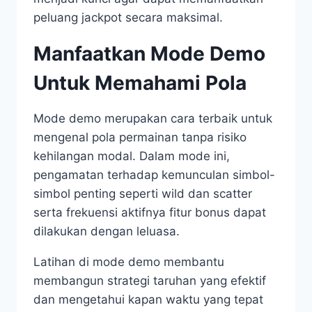
peluang jackpot secara maksimal.
Manfaatkan Mode Demo
Untuk Memahami Pola
Mode demo merupakan cara terbaik untuk
mengenal pola permainan tanpa risiko
kehilangan modal. Dalam mode ini,
pengamatan terhadap kemunculan simbol-
simbol penting seperti wild dan scatter
serta frekuensi aktifnya fitur bonus dapat
dilakukan dengan leluasa.
Latihan di mode demo membantu
membangun strategi taruhan yang efektif
dan mengetahui kapan waktu yang tepat