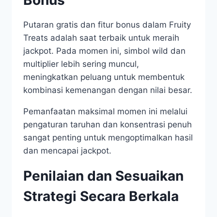
Bonus
Putaran gratis dan fitur bonus dalam Fruity
Treats adalah saat terbaik untuk meraih
jackpot. Pada momen ini, simbol wild dan
multiplier lebih sering muncul,
meningkatkan peluang untuk membentuk
kombinasi kemenangan dengan nilai besar.
Pemanfaatan maksimal momen ini melalui
pengaturan taruhan dan konsentrasi penuh
sangat penting untuk mengoptimalkan hasil
dan mencapai jackpot.
Penilaian dan Sesuaikan
Strategi Secara Berkala