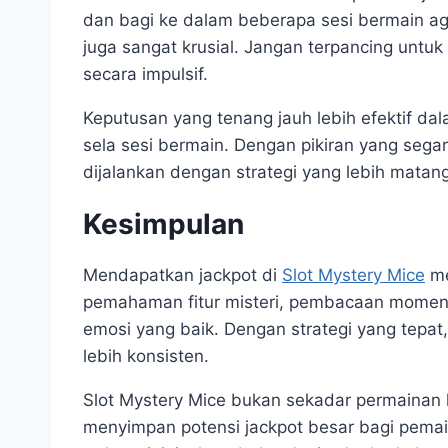
dan bagi ke dalam beberapa sesi bermain aga
juga sangat krusial. Jangan terpancing untu
secara impulsif.
Keputusan yang tenang jauh lebih efektif dal
sela sesi bermain. Dengan pikiran yang segar
dijalankan dengan strategi yang lebih matan
Kesimpulan
Mendapatkan jackpot di
Slot Mystery Mice
me
pemahaman fitur misteri, pembacaan momen
emosi yang baik. Dengan strategi yang tepat
lebih konsisten.
Slot Mystery Mice bukan sekadar permainan h
menyimpan potensi jackpot besar bagi pemai