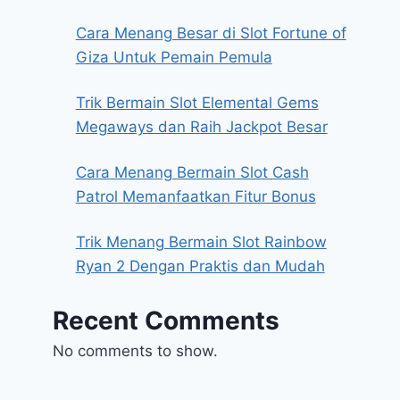
Cara Menang Besar di Slot Fortune of
Giza Untuk Pemain Pemula
Trik Bermain Slot Elemental Gems
Megaways dan Raih Jackpot Besar
Cara Menang Bermain Slot Cash
Patrol Memanfaatkan Fitur Bonus
Trik Menang Bermain Slot Rainbow
Ryan 2 Dengan Praktis dan Mudah
Recent Comments
No comments to show.