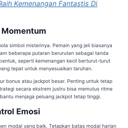
Raih Kemenangan Fantastis Di
an Momentum
ola simbol misterinya. Pemain yang jeli biasanya
lam beberapa putaran berurutan sebagai tanda
entuk, seperti kemenangan kecil berturut-turut
u yang tepat untuk menyesuaikan taruhan.
ur bonus atau jackpot besar. Penting untuk tetap
rategi secara ekstrem justru bisa memutus ritme
antu menjaga peluang jackpot tetap tinggi.
trol Emosi
emen modal yang baik. Tetapkan batas modal harian