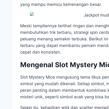
yang mampu memicu kemenangan besar.
Meski tampilannya terlihat ringan dan menghi
membutuhkan trik terbaru, strategi spin cerd
peluang menang semakin terbuka. Berikut in
terbaru yang dapat membantu pemain mendap
cepat dan konsisten.
Mengenal Slot Mystery Mi
Slot Mystery Mice mengusung tema tikus penc
simbol yang mudah dikenali. Setiap simbol, mul
peran penting dalam membentuk kombinasi ke
misteri unik, seperti simbol acak yang bisa b
Selain itu, kehadiran wild dan scatter menj