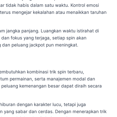
r tidak habis dalam satu waktu. Kontrol emosi
k terus mengejar kekalahan atau menaikkan taruhan
am jangka panjang. Luangkan waktu istirahat di
 dan fokus yang terjaga, setiap spin akan
g dan peluang jackpot pun meningkat.
mbutuhkan kombinasi trik spin terbaru,
tum permainan, serta manajemen modal dan
, peluang kemenangan besar dapat diraih secara
iburan dengan karakter lucu, tetapi juga
n yang sabar dan cerdas. Dengan menerapkan trik