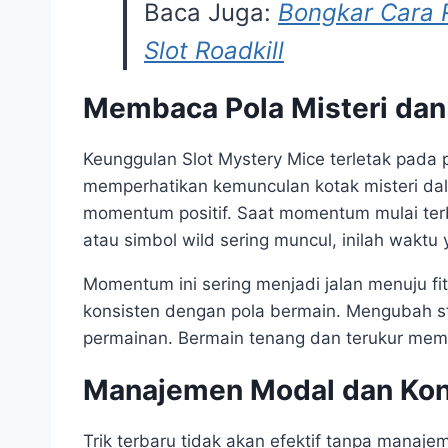
Baca Juga:
Bongkar Cara 
Slot Roadkill
Membaca Pola Misteri d
Keunggulan Slot Mystery Mice terletak pada p
memperhatikan kemunculan kotak misteri da
momentum positif. Saat momentum mulai terb
atau simbol wild sering muncul, inilah wakt
Momentum ini sering menjadi jalan menuju fit
konsisten dengan pola bermain. Mengubah st
permainan. Bermain tenang dan terukur memb
Manajemen Modal dan Kon
Trik terbaru tidak akan efektif tanpa manaj