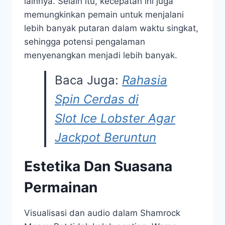
lainnya. Selain itu, kecepatan ini juga
memungkinkan pemain untuk menjalani
lebih banyak putaran dalam waktu singkat,
sehingga potensi pengalaman
menyenangkan menjadi lebih banyak.
Baca Juga:
Rahasia
Spin Cerdas di
Slot Ice Lobster Agar
Jackpot Beruntun
Estetika Dan Suasana
Permainan
Visualisasi dan audio dalam Shamrock