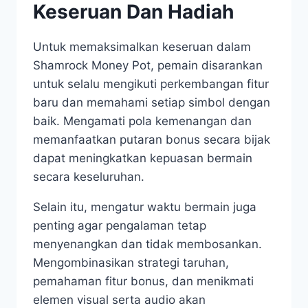
Keseruan Dan Hadiah
Untuk memaksimalkan keseruan dalam
Shamrock Money Pot, pemain disarankan
untuk selalu mengikuti perkembangan fitur
baru dan memahami setiap simbol dengan
baik. Mengamati pola kemenangan dan
memanfaatkan putaran bonus secara bijak
dapat meningkatkan kepuasan bermain
secara keseluruhan.
Selain itu, mengatur waktu bermain juga
penting agar pengalaman tetap
menyenangkan dan tidak membosankan.
Mengombinasikan strategi taruhan,
pemahaman fitur bonus, dan menikmati
elemen visual serta audio akan