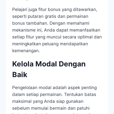
Pelajari juga fitur bonus yang ditawarkan,
seperti putaran gratis dan permainan
bonus tambahan. Dengan memahami
mekanisme ini, Anda dapat memanfaatkan
setiap fitur yang muncul secara optimal dan
meningkatkan peluang mendapatkan
kemenangan.
Kelola Modal Dengan
Baik
Pengelolaan modal adalah aspek penting
dalam setiap permainan. Tentukan batas
maksimal yang Anda siap gunakan
sebelum memulai bermain dan patuhi