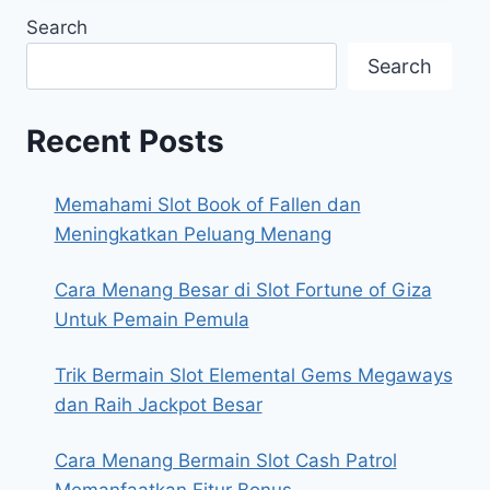
Search
Search
Recent Posts
Memahami Slot Book of Fallen dan
Meningkatkan Peluang Menang
Cara Menang Besar di Slot Fortune of Giza
Untuk Pemain Pemula
Trik Bermain Slot Elemental Gems Megaways
dan Raih Jackpot Besar
Cara Menang Bermain Slot Cash Patrol
Memanfaatkan Fitur Bonus