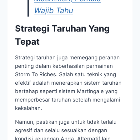
Wajib Tahu
Strategi Taruhan Yang
Tepat
Strategi taruhan juga memegang peranan
penting dalam keberhasilan permainan
Storm To Riches. Salah satu teknik yang
efektif adalah menerapkan sistem taruhan
bertahap seperti sistem Martingale yang
memperbesar taruhan setelah mengalami
kekalahan.
Namun, pastikan juga untuk tidak terlalu
agresif dan selalu sesuaikan dengan
kondisi keuangan Anda. Alternatif lain