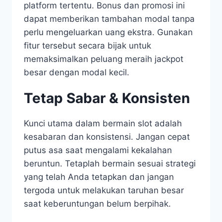
platform tertentu. Bonus dan promosi ini
dapat memberikan tambahan modal tanpa
perlu mengeluarkan uang ekstra. Gunakan
fitur tersebut secara bijak untuk
memaksimalkan peluang meraih jackpot
besar dengan modal kecil.
Tetap Sabar & Konsisten
Kunci utama dalam bermain slot adalah
kesabaran dan konsistensi. Jangan cepat
putus asa saat mengalami kekalahan
beruntun. Tetaplah bermain sesuai strategi
yang telah Anda tetapkan dan jangan
tergoda untuk melakukan taruhan besar
saat keberuntungan belum berpihak.