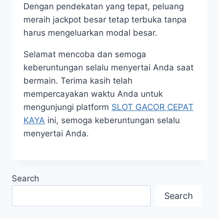
Dengan pendekatan yang tepat, peluang
meraih jackpot besar tetap terbuka tanpa
harus mengeluarkan modal besar.
Selamat mencoba dan semoga
keberuntungan selalu menyertai Anda saat
bermain. Terima kasih telah
mempercayakan waktu Anda untuk
mengunjungi platform
SLOT GACOR CEPAT
KAYA
ini, semoga keberuntungan selalu
menyertai Anda.
Search
Search