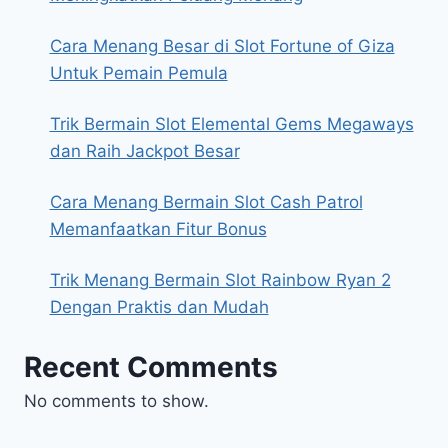
Cara Menang Besar di Slot Fortune of Giza
Untuk Pemain Pemula
Trik Bermain Slot Elemental Gems Megaways
dan Raih Jackpot Besar
Cara Menang Bermain Slot Cash Patrol
Memanfaatkan Fitur Bonus
Trik Menang Bermain Slot Rainbow Ryan 2
Dengan Praktis dan Mudah
Recent Comments
No comments to show.