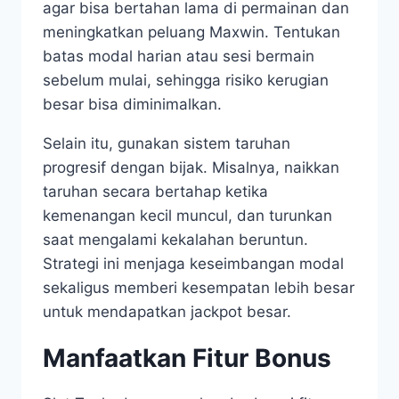
agar bisa bertahan lama di permainan dan
meningkatkan peluang Maxwin. Tentukan
batas modal harian atau sesi bermain
sebelum mulai, sehingga risiko kerugian
besar bisa diminimalkan.
Selain itu, gunakan sistem taruhan
progresif dengan bijak. Misalnya, naikkan
taruhan secara bertahap ketika
kemenangan kecil muncul, dan turunkan
saat mengalami kekalahan beruntun.
Strategi ini menjaga keseimbangan modal
sekaligus memberi kesempatan lebih besar
untuk mendapatkan jackpot besar.
Manfaatkan Fitur Bonus