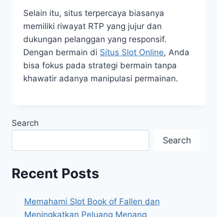
Selain itu, situs terpercaya biasanya
memiliki riwayat RTP yang jujur dan
dukungan pelanggan yang responsif.
Dengan bermain di
Situs Slot Online
, Anda
bisa fokus pada strategi bermain tanpa
khawatir adanya manipulasi permainan.
Search
Search
Recent Posts
Memahami Slot Book of Fallen dan
Meningkatkan Peluang Menang