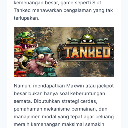
kemenangan besar, game seperti Slot
Tanked menawarkan pengalaman yang tak
terlupakan.
Namun, mendapatkan Maxwin atau jackpot
besar bukan hanya soal keberuntungan
semata. Dibutuhkan strategi cerdas,
pemahaman mekanisme permainan, dan
manajemen modal yang tepat agar peluang
meraih kemenangan maksimal semakin