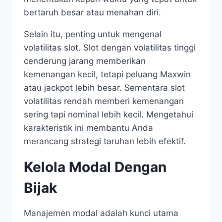
bertaruh besar atau menahan diri.
Selain itu, penting untuk mengenal
volatilitas slot. Slot dengan volatilitas tinggi
cenderung jarang memberikan
kemenangan kecil, tetapi peluang Maxwin
atau jackpot lebih besar. Sementara slot
volatilitas rendah memberi kemenangan
sering tapi nominal lebih kecil. Mengetahui
karakteristik ini membantu Anda
merancang strategi taruhan lebih efektif.
Kelola Modal Dengan
Bijak
Manajemen modal adalah kunci utama