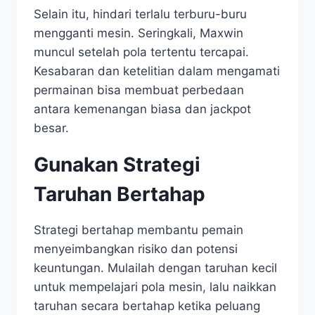
Selain itu, hindari terlalu terburu-buru
mengganti mesin. Seringkali, Maxwin
muncul setelah pola tertentu tercapai.
Kesabaran dan ketelitian dalam mengamati
permainan bisa membuat perbedaan
antara kemenangan biasa dan jackpot
besar.
Gunakan Strategi
Taruhan Bertahap
Strategi bertahap membantu pemain
menyeimbangkan risiko dan potensi
keuntungan. Mulailah dengan taruhan kecil
untuk mempelajari pola mesin, lalu naikkan
taruhan secara bertahap ketika peluang