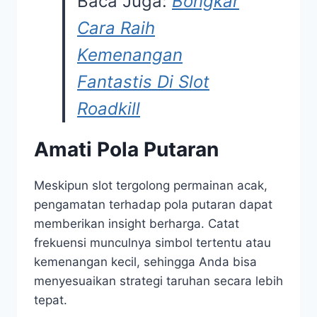
Baca Juga:
Bongkar
Cara Raih
Kemenangan
Fantastis Di Slot
Roadkill
Amati Pola Putaran
Meskipun slot tergolong permainan acak,
pengamatan terhadap pola putaran dapat
memberikan insight berharga. Catat
frekuensi munculnya simbol tertentu atau
kemenangan kecil, sehingga Anda bisa
menyesuaikan strategi taruhan secara lebih
tepat.