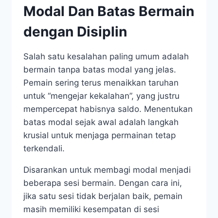
Modal Dan Batas Bermain
dengan Disiplin
Salah satu kesalahan paling umum adalah
bermain tanpa batas modal yang jelas.
Pemain sering terus menaikkan taruhan
untuk “mengejar kekalahan”, yang justru
mempercepat habisnya saldo. Menentukan
batas modal sejak awal adalah langkah
krusial untuk menjaga permainan tetap
terkendali.
Disarankan untuk membagi modal menjadi
beberapa sesi bermain. Dengan cara ini,
jika satu sesi tidak berjalan baik, pemain
masih memiliki kesempatan di sesi