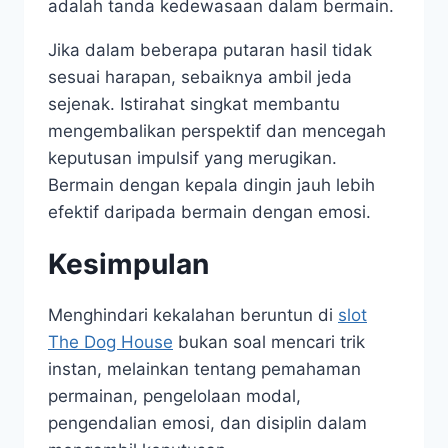
adalah tanda kedewasaan dalam bermain.
Jika dalam beberapa putaran hasil tidak
sesuai harapan, sebaiknya ambil jeda
sejenak. Istirahat singkat membantu
mengembalikan perspektif dan mencegah
keputusan impulsif yang merugikan.
Bermain dengan kepala dingin jauh lebih
efektif daripada bermain dengan emosi.
Kesimpulan
Menghindari kekalahan beruntun di
slot
The Dog House
bukan soal mencari trik
instan, melainkan tentang pemahaman
permainan, pengelolaan modal,
pengendalian emosi, dan disiplin dalam