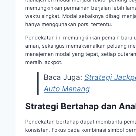
memungkinkan permainan berjalan lebih lama
waktu singkat. Modal sebaiknya dibagi menja
hanya menggunakan porsi tertentu.
Pendekatan ini memungkinkan pemain baru u
aman, sekaligus memaksimalkan peluang memp
manajemen modal yang tepat, setiap putara
meraih jackpot.
Baca Juga:
Strategi Jackp
Auto Menang
Strategi Bertahap dan Anal
Pendekatan bertahap dapat membantu pem
konsisten. Fokus pada kombinasi simbol bern