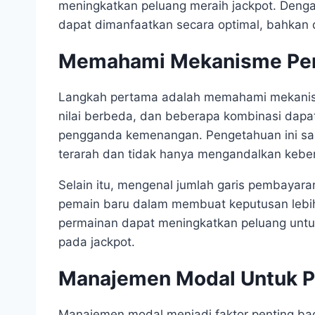
meningkatkan peluang meraih jackpot. Denga
dapat dimanfaatkan secara optimal, bahkan
Memahami Mekanisme Pe
Langkah pertama adalah memahami mekani
nilai berbeda, dan beberapa kombinasi dapat
pengganda kemenangan. Pengetahuan ini sang
terarah dan tidak hanya mengandalkan kebe
Selain itu, mengenal jumlah garis pembayar
pemain baru dalam membuat keputusan lebih
permainan dapat meningkatkan peluang unt
pada jackpot.
Manajemen Modal Untuk 
Manajemen modal menjadi faktor penting ba