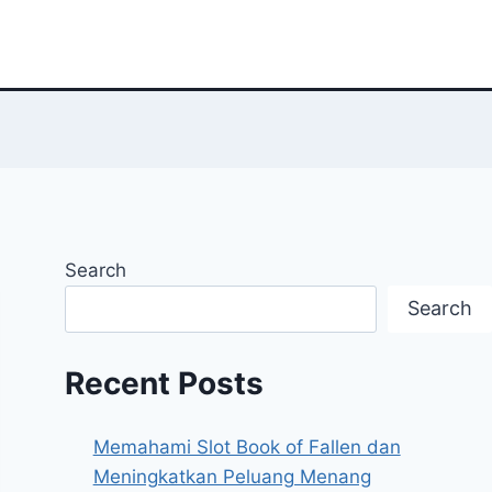
Search
Search
Recent Posts
Memahami Slot Book of Fallen dan
Meningkatkan Peluang Menang