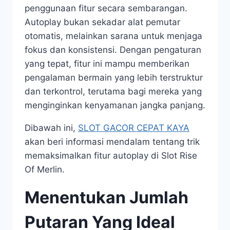
penggunaan fitur secara sembarangan.
Autoplay bukan sekadar alat pemutar
otomatis, melainkan sarana untuk menjaga
fokus dan konsistensi. Dengan pengaturan
yang tepat, fitur ini mampu memberikan
pengalaman bermain yang lebih terstruktur
dan terkontrol, terutama bagi mereka yang
menginginkan kenyamanan jangka panjang.
Dibawah ini,
SLOT GACOR CEPAT KAYA
akan beri informasi mendalam tentang trik
memaksimalkan fitur autoplay di Slot Rise
Of Merlin.
Menentukan Jumlah
Putaran Yang Ideal