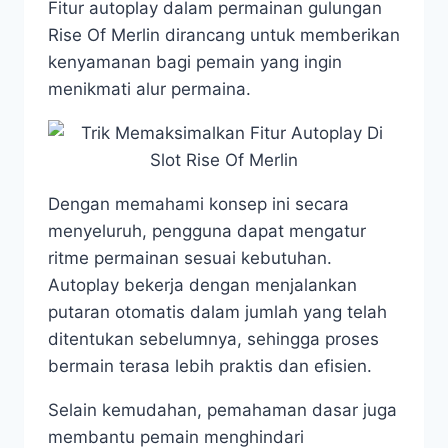
Fitur autoplay dalam permainan gulungan
Rise Of Merlin dirancang untuk memberikan
kenyamanan bagi pemain yang ingin
menikmati alur permaina.
Dengan memahami konsep ini secara
menyeluruh, pengguna dapat mengatur
ritme permainan sesuai kebutuhan.
Autoplay bekerja dengan menjalankan
putaran otomatis dalam jumlah yang telah
ditentukan sebelumnya, sehingga proses
bermain terasa lebih praktis dan efisien.
Selain kemudahan, pemahaman dasar juga
membantu pemain menghindari