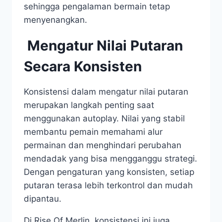
sehingga pengalaman bermain tetap
menyenangkan.
Mengatur Nilai Putaran
Secara Konsisten
Konsistensi dalam mengatur nilai putaran
merupakan langkah penting saat
menggunakan autoplay. Nilai yang stabil
membantu pemain memahami alur
permainan dan menghindari perubahan
mendadak yang bisa mengganggu strategi.
Dengan pengaturan yang konsisten, setiap
putaran terasa lebih terkontrol dan mudah
dipantau.
Di Rise Of Merlin, konsistensi ini juga