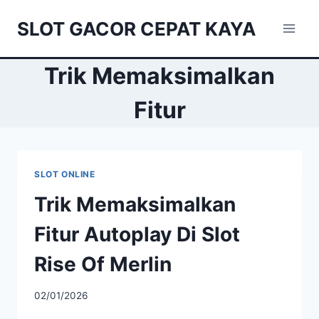
Skip
SLOT GACOR CEPAT KAYA
to
content
Trik Memaksimalkan
Fitur
SLOT ONLINE
Trik Memaksimalkan
Fitur Autoplay Di Slot
Rise Of Merlin
02/01/2026