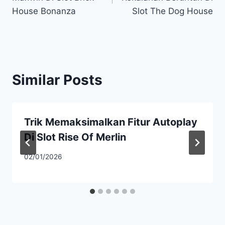
House Bonanza
Slot The Dog House
Similar Posts
Trik Memaksimalkan Fitur Autoplay
Di Slot Rise Of Merlin
02/01/2026