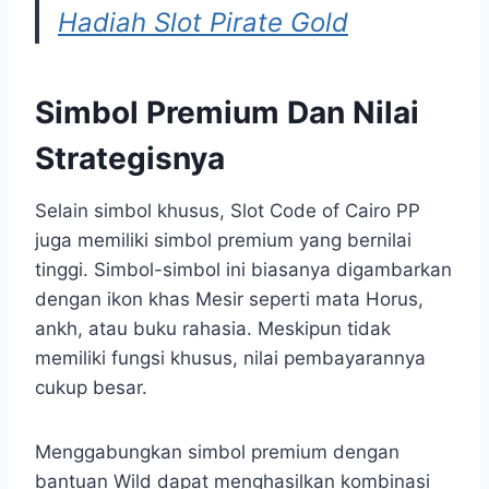
Hadiah Slot Pirate Gold
Simbol Premium Dan Nilai
Strategisnya
Selain simbol khusus, Slot Code of Cairo PP
juga memiliki simbol premium yang bernilai
tinggi. Simbol-simbol ini biasanya digambarkan
dengan ikon khas Mesir seperti mata Horus,
ankh, atau buku rahasia. Meskipun tidak
memiliki fungsi khusus, nilai pembayarannya
cukup besar.
Menggabungkan simbol premium dengan
bantuan Wild dapat menghasilkan kombinasi