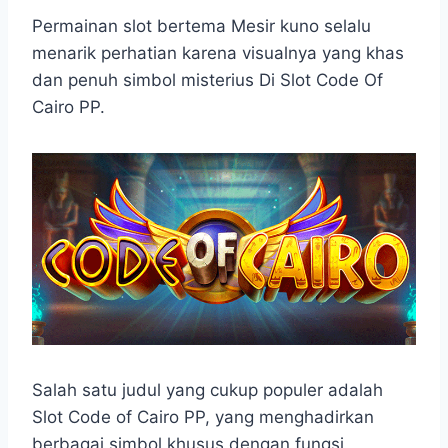
a
h
k
e
i
e
h
c
a
y
l
n
s
a
Permainan slot bertema Mesir kuno selalu
e
t
p
e
e
s
r
menarik perhatian karena visualnya yang khas
b
s
e
g
e
e
dan penuh simbol misterius Di Slot Code Of
o
A
r
n
Cairo PP.
o
p
a
g
k
p
m
e
r
Salah satu judul yang cukup populer adalah
Slot Code of Cairo PP, yang menghadirkan
berbagai simbol khusus dengan fungsi