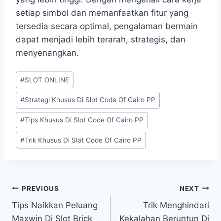
setiap simbol dan memanfaatkan fitur yang
tersedia secara optimal, pengalaman bermain
dapat menjadi lebih terarah, strategis, dan
menyenangkan.
Post
#
SLOT ONLINE
Tags:
#
Strategi Khusus Di Slot Code Of Cairo PP
#
Tips Khusus Di Slot Code Of Cairo PP
#
Trik Khusus Di Slot Code Of Cairo PP
Post
PREVIOUS
NEXT
Tips Naikkan Peluang
Trik Menghindari
navigation
Maxwin Di Slot Brick
Kekalahan Beruntun Di