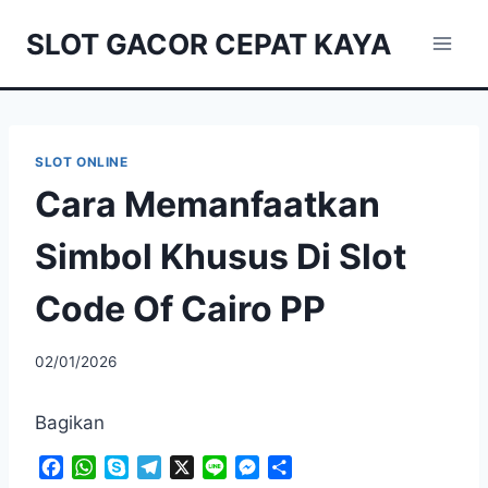
Skip
SLOT GACOR CEPAT KAYA
to
content
SLOT ONLINE
Cara Memanfaatkan
Simbol Khusus Di Slot
Code Of Cairo PP
02/01/2026
Bagikan
F
W
S
T
X
L
M
S