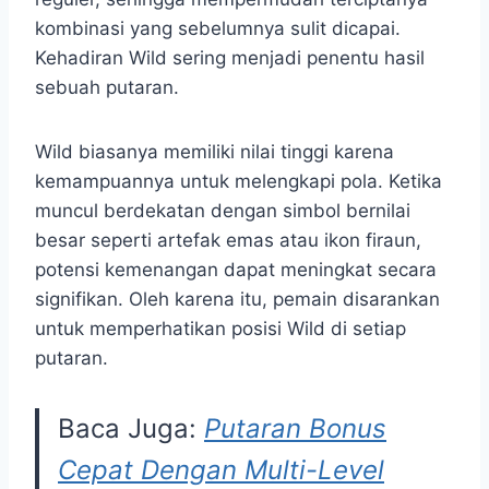
kombinasi yang sebelumnya sulit dicapai.
Kehadiran Wild sering menjadi penentu hasil
sebuah putaran.
Wild biasanya memiliki nilai tinggi karena
kemampuannya untuk melengkapi pola. Ketika
muncul berdekatan dengan simbol bernilai
besar seperti artefak emas atau ikon firaun,
potensi kemenangan dapat meningkat secara
signifikan. Oleh karena itu, pemain disarankan
untuk memperhatikan posisi Wild di setiap
putaran.
Baca Juga:
Putaran Bonus
Cepat Dengan Multi-Level