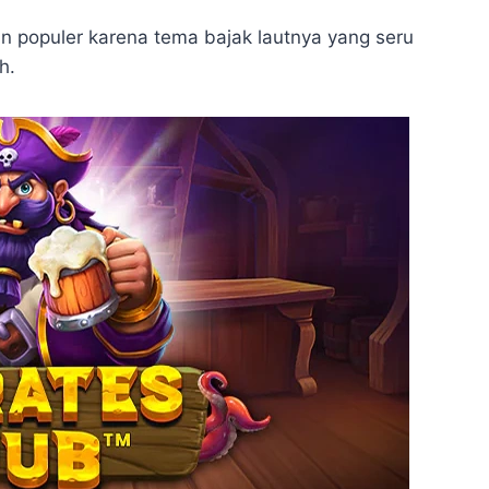
an populer karena tema bajak lautnya yang seru
h.