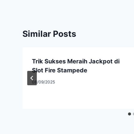
Similar Posts
Trik Sukses Meraih Jackpot di
Slot Fire Stampede
08/09/2025