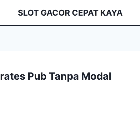
SLOT GACOR CEPAT KAYA
irates Pub Tanpa Modal