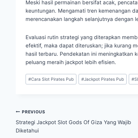
Meski hasil permainan bersifat acak, pencat
keuntungan. Mengamati tren kemenangan da
merencanakan langkah selanjutnya dengan le
Evaluasi rutin strategi yang diterapkan memba
efektif, maka dapat diteruskan; jika kurang 
hasil terbaru. Pendekatan ini meningkatk
peluang meraih jackpot lebih efisien.
Post
#
Cara Slot Pirates Pub
#
Jackpot Pirates Pub
#
S
Tags:
Post
PREVIOUS
Strategi Jackpot Slot Gods Of Giza Yang Wajib
navigation
Diketahui