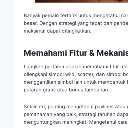
Banyak pemain tertarik untuk mengetahui ca
besar. Dengan strategi yang tepat dan pende
maksimal dapat ditingkatkan.
Memahami Fitur & Mekani
Langkah pertama adalah memahami fitur ut
dilengkapi simbol wild, scatter, dan simbol 
menggantikan simbol lain untuk membentuk 
putaran gratis atau bonus tambahan.
Selain itu, penting mengetahui paylines ata
pemahaman yang baik, strategi taruhan dapa
menguntungkan meningkat. Mengetahui cara 