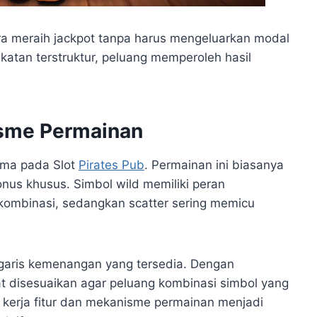
ra meraih jackpot tanpa harus mengeluarkan modal
katan terstruktur, peluang memperoleh hasil
sme Permainan
ama pada Slot
Pirates Pub
. Permainan ini biasanya
bonus khusus. Simbol wild memiliki peran
kombinasi, sedangkan scatter sering memicu
u garis kemenangan yang tersedia. Dengan
t disesuaikan agar peluang kombinasi simbol yang
kerja fitur dan mekanisme permainan menjadi