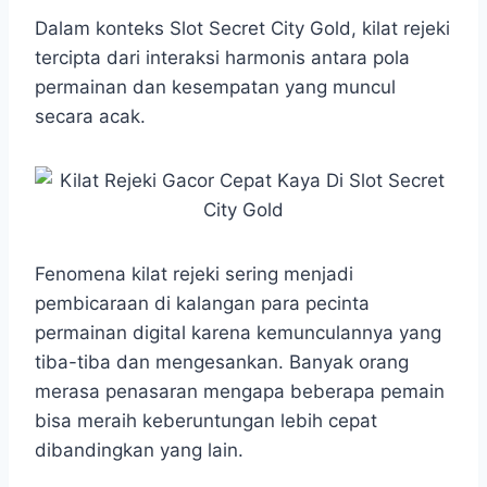
a
h
k
e
i
e
h
c
a
y
l
n
s
a
Dalam konteks Slot Secret City Gold, kilat rejeki
e
t
p
e
e
s
r
tercipta dari interaksi harmonis antara pola
b
s
e
g
e
e
permainan dan kesempatan yang muncul
o
A
r
n
secara acak.
o
p
a
g
k
p
m
e
r
Fenomena kilat rejeki sering menjadi
pembicaraan di kalangan para pecinta
permainan digital karena kemunculannya yang
tiba-tiba dan mengesankan. Banyak orang
merasa penasaran mengapa beberapa pemain
bisa meraih keberuntungan lebih cepat
dibandingkan yang lain.