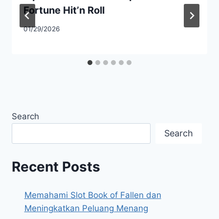
Fortune Hit’n Roll
01/29/2026
Search
Search
Recent Posts
Memahami Slot Book of Fallen dan
Meningkatkan Peluang Menang