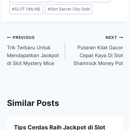
Tags:
#
SLOT ONLINE
#
Slot Secret City Gold
Post
PREVIOUS
NEXT
Trik Terbaru Untuk
Putaran Kilat Gacor
navigation
Mendapatkan Jackpot
Cepat Kaya Di Slot
di Slot Mystery Mice
Shamrock Money Pot
Similar Posts
Tips Cerdas Raih Jackpot di Slot