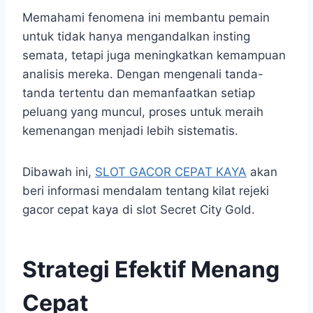
Memahami fenomena ini membantu pemain
untuk tidak hanya mengandalkan insting
semata, tetapi juga meningkatkan kemampuan
analisis mereka. Dengan mengenali tanda-
tanda tertentu dan memanfaatkan setiap
peluang yang muncul, proses untuk meraih
kemenangan menjadi lebih sistematis.
Dibawah ini,
SLOT GACOR CEPAT KAYA
akan
beri informasi mendalam tentang kilat rejeki
gacor cepat kaya di slot Secret City Gold.
Strategi Efektif Menang
Cepat