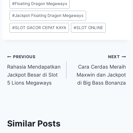
Post
#
Floating Dragon Megaways
Tags:
#
Jackpot Floating Dragon Megaways
#
SLOT GACOR CEPAT KAYA
#
SLOT ONLINE
Post
PREVIOUS
NEXT
Rahasia Mendapatkan
Cara Cerdas Meraih
navigation
Jackpot Besar di Slot
Maxwin dan Jackpot
5 Lions Megaways
di Big Bass Bonanza
Similar Posts