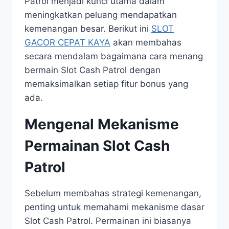
Patrol menjadi kunci utama dalam
meningkatkan peluang mendapatkan
kemenangan besar. Berikut ini
SLOT
GACOR CEPAT KAYA
akan membahas
secara mendalam bagaimana cara menang
bermain Slot Cash Patrol dengan
memaksimalkan setiap fitur bonus yang
ada.
Mengenal Mekanisme
Permainan Slot Cash
Patrol
Sebelum membahas strategi kemenangan,
penting untuk memahami mekanisme dasar
Slot Cash Patrol. Permainan ini biasanya