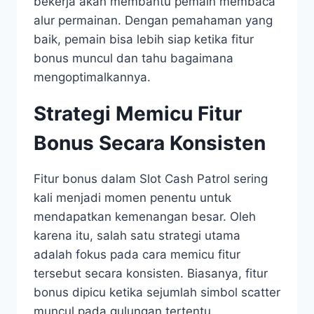
bekerja akan membantu pemain membaca
alur permainan. Dengan pemahaman yang
baik, pemain bisa lebih siap ketika fitur
bonus muncul dan tahu bagaimana
mengoptimalkannya.
Strategi Memicu Fitur
Bonus Secara Konsisten
Fitur bonus dalam Slot Cash Patrol sering
kali menjadi momen penentu untuk
mendapatkan kemenangan besar. Oleh
karena itu, salah satu strategi utama
adalah fokus pada cara memicu fitur
tersebut secara konsisten. Biasanya, fitur
bonus dipicu ketika sejumlah simbol scatter
muncul pada gulungan tertentu.