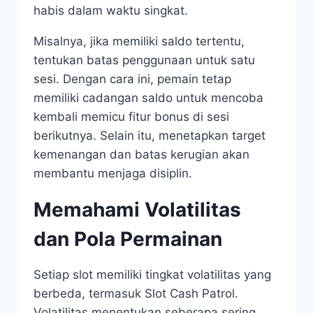
habis dalam waktu singkat.
Misalnya, jika memiliki saldo tertentu,
tentukan batas penggunaan untuk satu
sesi. Dengan cara ini, pemain tetap
memiliki cadangan saldo untuk mencoba
kembali memicu fitur bonus di sesi
berikutnya. Selain itu, menetapkan target
kemenangan dan batas kerugian akan
membantu menjaga disiplin.
Memahami Volatilitas
dan Pola Permainan
Setiap slot memiliki tingkat volatilitas yang
berbeda, termasuk Slot Cash Patrol.
Volatilitas menentukan seberapa sering