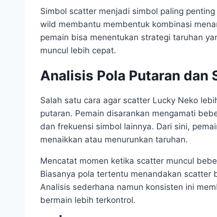
Simbol scatter menjadi simbol paling penting
wild membantu membentuk kombinasi menan
pemain bisa menentukan strategi taruhan ya
muncul lebih cepat.
Analisis Pola Putaran dan 
Salah satu cara agar scatter Lucky Neko le
putaran. Pemain disarankan mengamati beber
dan frekuensi simbol lainnya. Dari sini, pe
menaikkan atau menurunkan taruhan.
Mencatat momen ketika scatter muncul bebera
Biasanya pola tertentu menandakan scatter b
Analisis sederhana namun konsisten ini me
bermain lebih terkontrol.