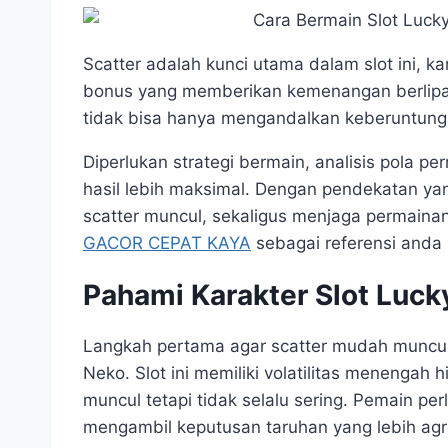
Scatter adalah kunci utama dalam slot ini, 
bonus yang memberikan kemenangan berlipat.
tidak bisa hanya mengandalkan keberuntung
Diperlukan strategi bermain, analisis pola p
hasil lebih maksimal. Dengan pendekatan ya
scatter muncul, sekaligus menjaga permaina
GACOR CEPAT KAYA
sebagai referensi anda s
Pahami Karakter Slot Luck
Langkah pertama agar scatter mudah muncu
Neko. Slot ini memiliki volatilitas menengah
muncul tetapi tidak selalu sering. Pemain 
mengambil keputusan taruhan yang lebih agre