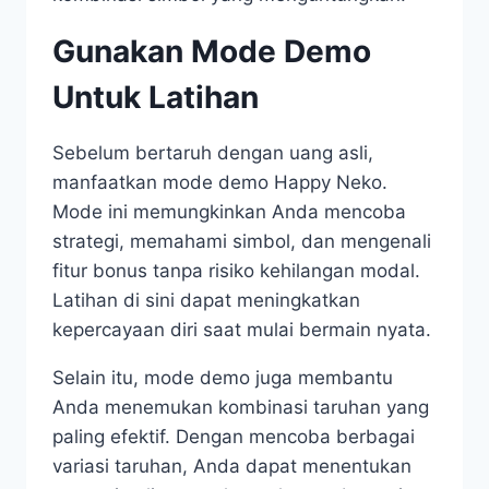
Gunakan Mode Demo
Untuk Latihan
Sebelum bertaruh dengan uang asli,
manfaatkan mode demo Happy Neko.
Mode ini memungkinkan Anda mencoba
strategi, memahami simbol, dan mengenali
fitur bonus tanpa risiko kehilangan modal.
Latihan di sini dapat meningkatkan
kepercayaan diri saat mulai bermain nyata.
Selain itu, mode demo juga membantu
Anda menemukan kombinasi taruhan yang
paling efektif. Dengan mencoba berbagai
variasi taruhan, Anda dapat menentukan