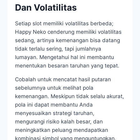
Dan Volatilitas
Setiap slot memiliki volatilitas berbeda;
Happy Neko cenderung memiliki volatilitas
sedang, artinya kemenangan bisa datang
tidak terlalu sering, tapi jumlahnya
lumayan. Mengetahui hal ini membantu
menentukan besaran taruhan yang tepat.
Cobalah untuk mencatat hasil putaran
sebelumnya untuk melihat pola
kemenangan. Meskipun tidak selalu akurat,
pola ini dapat membantu Anda
menyesuaikan strategi taruhan,
mengurangi risiko kalah besar, dan
meningkatkan peluang mendapatkan
kombinasi simbol yang menguntungkan.