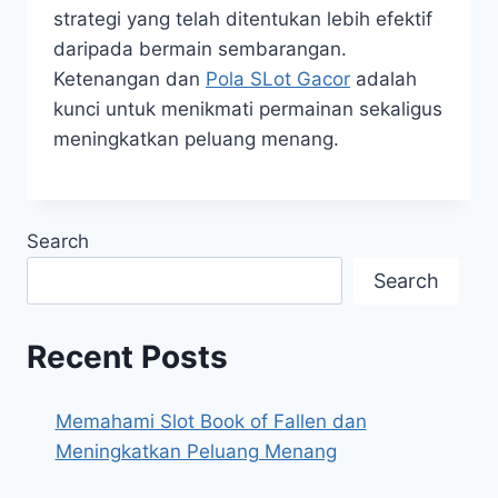
strategi yang telah ditentukan lebih efektif
daripada bermain sembarangan.
Ketenangan dan
Pola SLot Gacor
adalah
kunci untuk menikmati permainan sekaligus
meningkatkan peluang menang.
Search
Search
Recent Posts
Memahami Slot Book of Fallen dan
Meningkatkan Peluang Menang