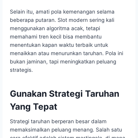
Selain itu, amati pola kemenangan selama
beberapa putaran. Slot modern sering kali
menggunakan algoritma acak, tetapi
memahami tren kecil bisa membantu
menentukan kapan waktu terbaik untuk
menaikkan atau menurunkan taruhan. Pola ini
bukan jaminan, tapi meningkatkan peluang
strategis.
Gunakan Strategi Taruhan
Yang Tepat
Strategi taruhan berperan besar dalam
memaksimalkan peluang menang. Salah satu