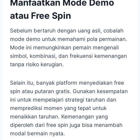
Manfaatkan Mode Demo
atau Free Spin
Sebelum bertaruh dengan uang asli, cobalah
mode demo untuk memahami pola permainan.
Mode ini memungkinkan pemain mengenali
simbol, kombinasi, dan frekuensi kemenangan
tanpa risiko kerugian.
Selain itu, banyak platform menyediakan free
spin atau putaran gratis. Gunakan kesempatan
ini untuk mempelajari strategi taruhan dan
memprediksi momen yang tepat untuk
menaikkan taruhan. Kemenangan yang
diperoleh dari free spin juga bisa menambah
modal bermain nyata.