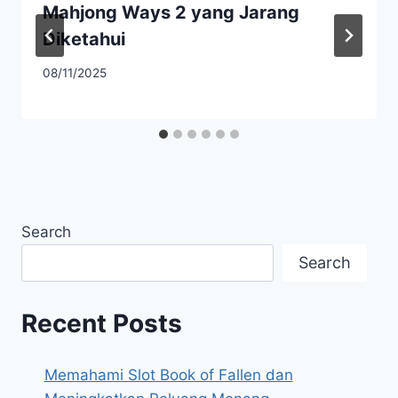
Mahjong Ways 2 yang Jarang
Diketahui
08/11/2025
Search
Search
Recent Posts
Memahami Slot Book of Fallen dan