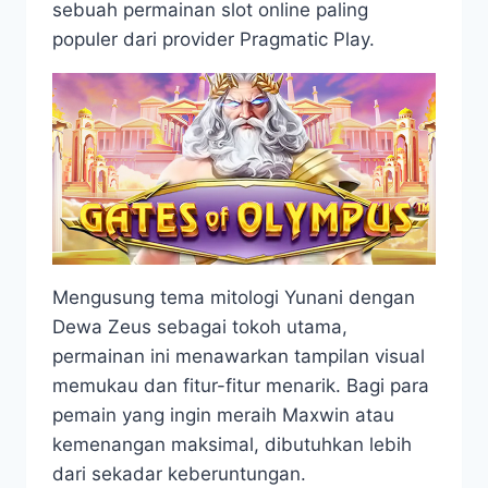
sebuah permainan slot online paling
populer dari provider Pragmatic Play.
Mengusung tema mitologi Yunani dengan
Dewa Zeus sebagai tokoh utama,
permainan ini menawarkan tampilan visual
memukau dan fitur-fitur menarik. Bagi para
pemain yang ingin meraih Maxwin atau
kemenangan maksimal, dibutuhkan lebih
dari sekadar keberuntungan.