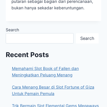
putaran sebagai bagian dari perencanaan,
bukan hanya sekadar keberuntungan.
Search
Search
Recent Posts
Memahami Slot Book of Fallen dan
Meningkatkan Peluang Menang
Cara Menang Besar di Slot Fortune of Giza
Untuk Pemain Pemula
Trik Bermain Slot Elemental Gems Megaways