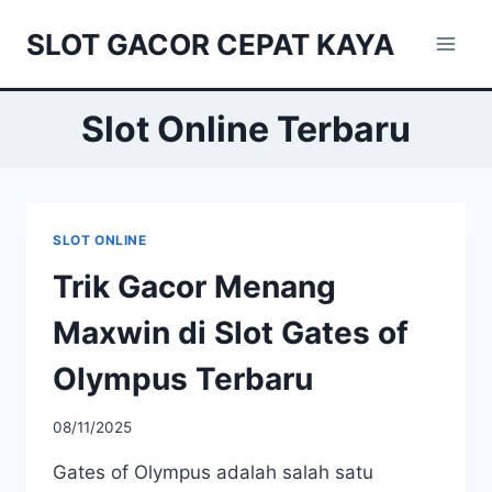
Skip
SLOT GACOR CEPAT KAYA
to
content
Slot Online Terbaru
SLOT ONLINE
Trik Gacor Menang
Maxwin di Slot Gates of
Olympus Terbaru
08/11/2025
Gates of Olympus adalah salah satu