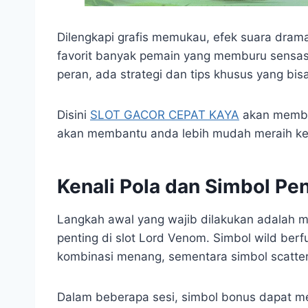
Dilengkapi grafis memukau, efek suara dramati
favorit banyak pemain yang memburu sensa
peran, ada strategi dan tips khusus yang b
Disini
SLOT GACOR CEPAT KAYA
akan member
akan membantu anda lebih mudah meraih k
Kenali Pola dan Simbol Pe
Langkah awal yang wajib dilakukan adalah 
penting di slot Lord Venom. Simbol wild ber
kombinasi menang, sementara simbol scatter 
Dalam beberapa sesi, simbol bonus dapat m