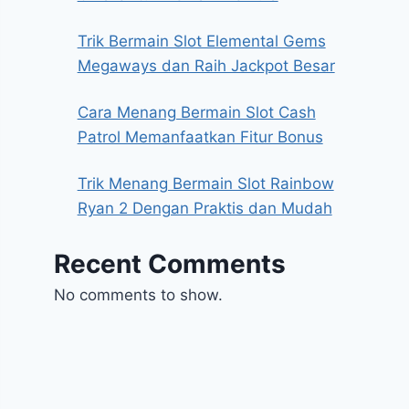
Trik Bermain Slot Elemental Gems
Megaways dan Raih Jackpot Besar
Cara Menang Bermain Slot Cash
Patrol Memanfaatkan Fitur Bonus
Trik Menang Bermain Slot Rainbow
Ryan 2 Dengan Praktis dan Mudah
Recent Comments
No comments to show.