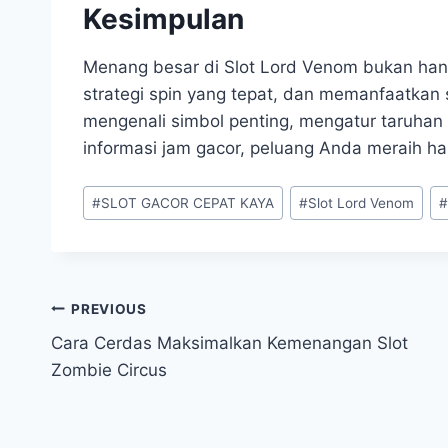
Kesimpulan
Menang besar di Slot Lord Venom bukan han
strategi spin yang tepat, dan memanfaatkan
mengenali simbol penting, mengatur taruha
informasi jam gacor, peluang Anda meraih ha
Post
#
SLOT GACOR CEPAT KAYA
#
Slot Lord Venom
Tags:
Post
PREVIOUS
Cara Cerdas Maksimalkan Kemenangan Slot
navigation
Zombie Circus