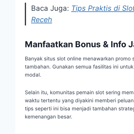
Baca Juga:
Tips Praktis di S
Receh
Manfaatkan Bonus & Info 
Banyak situs slot online menawarkan promo s
tambahan. Gunakan semua fasilitas ini unt
modal.
Selain itu, komunitas pemain slot sering me
waktu tertentu yang diyakini memberi peluan
tips seperti ini bisa menjadi tambahan stra
kemenangan besar.