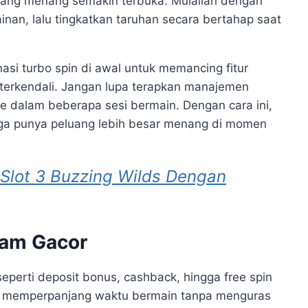
uang menang semakin terbuka. Mulailah dengan
inan, lalu tingkatkan taruhan secara bertahap saat
i turbo spin di awal untuk memancing fitur
h terkendali. Jangan lupa terapkan manajemen
 dalam beberapa sesi bermain. Dengan cara ini,
juga punya peluang lebih besar menang di momen
i Slot 3 Buzzing Wilds Dengan
Jam Gacor
eperti deposit bonus, cashback, hingga free spin
uk memperpanjang waktu bermain tanpa menguras