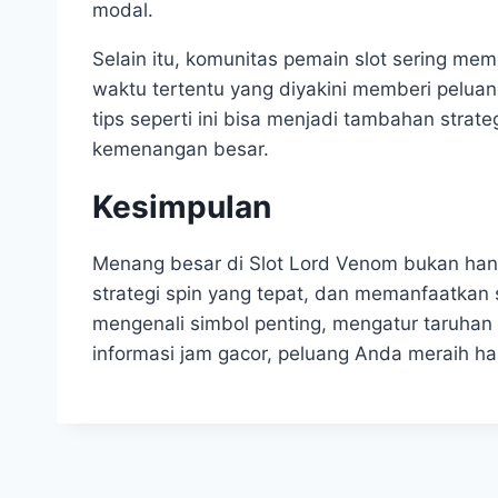
modal.
Selain itu, komunitas pemain slot sering me
waktu tertentu yang diyakini memberi peluan
tips seperti ini bisa menjadi tambahan stra
kemenangan besar.
Kesimpulan
Menang besar di Slot Lord Venom bukan han
strategi spin yang tepat, dan memanfaatkan
mengenali simbol penting, mengatur taruha
informasi jam gacor, peluang Anda meraih ha