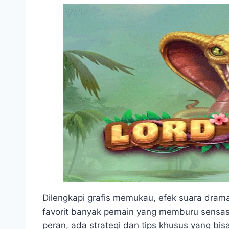
Dilengkapi grafis memukau, efek suara dramati
favorit banyak pemain yang memburu sensa
peran, ada strategi dan tips khusus yang b