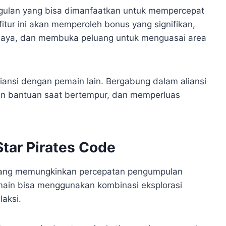
nggulan yang bisa dimanfaatkan untuk mempercepat
tur ini akan memperoleh bonus yang signifikan,
aya, dan membuka peluang untuk menguasai area
ansi dengan pemain lain. Bergabung dalam aliansi
an bantuan saat bertempur, dan memperluas
tar Pirates Code
 yang memungkinkan percepatan pengumpulan
ain bisa menggunakan kombinasi eksplorasi
laksi.