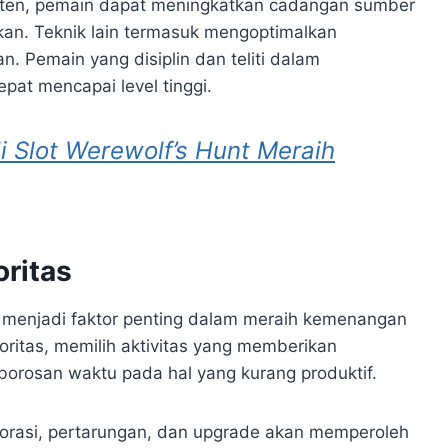
isten, pemain dapat meningkatkan cadangan sumber
an. Teknik lain termasuk mengoptimalkan
 Pemain yang disiplin dan teliti dalam
pat mencapai level tinggi.
 Slot Werewolf’s Hunt Meraih
ritas
u menjadi faktor penting dalam meraih kemenangan
ritas, memilih aktivitas yang memberikan
orosan waktu pada hal yang kurang produktif.
asi, pertarungan, dan upgrade akan memperoleh