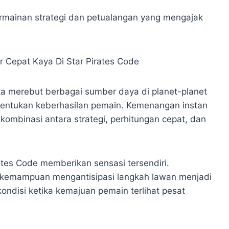
rmainan strategi dan petualangan yang mengajak
a merebut berbagai sumber daya di planet-planet
enentukan keberhasilan pemain. Kemenangan instan
ombinasi antara strategi, perhitungan cepat, dan
tes Code memberikan sensasi tersendiri.
kemampuan mengantisipasi langkah lawan menjadi
kondisi ketika kemajuan pemain terlihat pesat