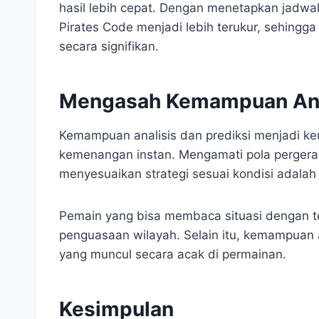
hasil lebih cepat. Dengan menetapkan jadwal
Pirates Code menjadi lebih terukur, sehingg
secara signifikan.
Mengasah Kemampuan Anal
Kemampuan analisis dan prediksi menjadi ke
kemenangan instan. Mengamati pola pergera
menyesuaikan strategi sesuai kondisi adalah 
Pemain yang bisa membaca situasi dengan t
penguasaan wilayah. Selain itu, kemampuan 
yang muncul secara acak di permainan.
Kesimpulan