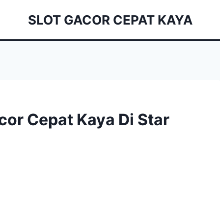
SLOT GACOR CEPAT KAYA
or Cepat Kaya Di Star