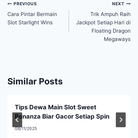
Post
PREVIOUS
NEXT
Cara Pintar Bermain
Trik Ampuh Raih
navigation
Slot Starlight Wins
Jackpot Setiap Hari di
Floating Dragon
Megaways
Similar Posts
Tips Dewa Main Slot Sweet
Bonanza Biar Gacor Setiap Spin
08/11/2025