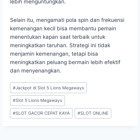
lebih menguntungkan.
Selain itu, mengamati pola spin dan frekuensi
kemenangan kecil bisa membantu pemain
menentukan kapan saat terbaik untuk
meningkatkan taruhan. Strategi ini tidak
menjamin kemenangan, tetapi bisa
meningkatkan peluang bermain lebih efektif
dan menyenangkan.
Post
#
Jackpot di Slot 5 Lions Megaways
Tags:
#
Slot 5 Lions Megaways
#
SLOT GACOR CEPAT KAYA
#
SLOT ONLINE