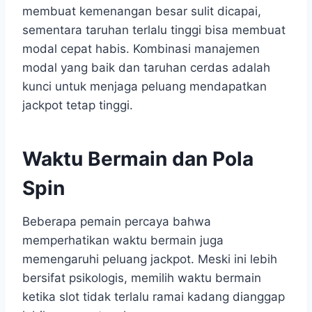
membuat kemenangan besar sulit dicapai,
sementara taruhan terlalu tinggi bisa membuat
modal cepat habis. Kombinasi manajemen
modal yang baik dan taruhan cerdas adalah
kunci untuk menjaga peluang mendapatkan
jackpot tetap tinggi.
Waktu Bermain dan Pola
Spin
Beberapa pemain percaya bahwa
memperhatikan waktu bermain juga
memengaruhi peluang jackpot. Meski ini lebih
bersifat psikologis, memilih waktu bermain
ketika slot tidak terlalu ramai kadang dianggap