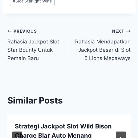
#
Slot Starlight Wins
Post
PREVIOUS
NEXT
Rahasia Jackpot Slot
Rahasia Mendapatkan
navigation
Star Bounty Untuk
Jackpot Besar di Slot
Pemain Baru
5 Lions Megaways
Similar Posts
Strategi Jackpot Slot Wild Bison
Charge Biar Auto Menang