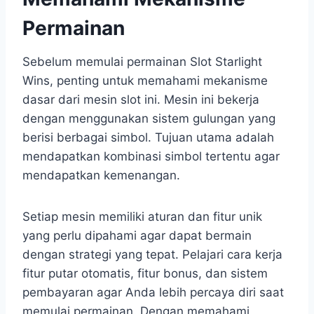
Permainan
Sebelum memulai permainan Slot Starlight
Wins, penting untuk memahami mekanisme
dasar dari mesin slot ini. Mesin ini bekerja
dengan menggunakan sistem gulungan yang
berisi berbagai simbol. Tujuan utama adalah
mendapatkan kombinasi simbol tertentu agar
mendapatkan kemenangan.
Setiap mesin memiliki aturan dan fitur unik
yang perlu dipahami agar dapat bermain
dengan strategi yang tepat. Pelajari cara kerja
fitur putar otomatis, fitur bonus, dan sistem
pembayaran agar Anda lebih percaya diri saat
memulai permainan. Dengan memahami