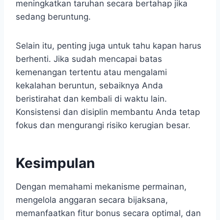
meningkatkan taruhan secara bertahap jika
sedang beruntung.
Selain itu, penting juga untuk tahu kapan harus
berhenti. Jika sudah mencapai batas
kemenangan tertentu atau mengalami
kekalahan beruntun, sebaiknya Anda
beristirahat dan kembali di waktu lain.
Konsistensi dan disiplin membantu Anda tetap
fokus dan mengurangi risiko kerugian besar.
Kesimpulan
Dengan memahami mekanisme permainan,
mengelola anggaran secara bijaksana,
memanfaatkan fitur bonus secara optimal, dan