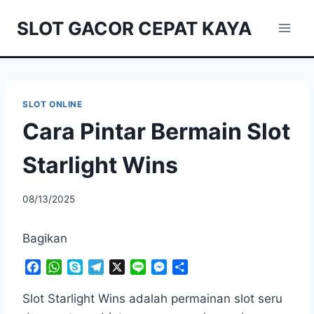
Skip
SLOT GACOR CEPAT KAYA
to
content
SLOT ONLINE
Cara Pintar Bermain Slot
Starlight Wins
08/13/2025
Bagikan
F
W
S
T
X
L
M
S
a
h
k
e
i
e
h
c
a
y
l
n
s
a
Slot Starlight Wins adalah permainan slot seru
e
t
p
e
e
s
r