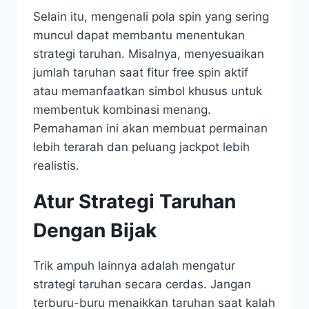
Selain itu, mengenali pola spin yang sering
muncul dapat membantu menentukan
strategi taruhan. Misalnya, menyesuaikan
jumlah taruhan saat fitur free spin aktif
atau memanfaatkan simbol khusus untuk
membentuk kombinasi menang.
Pemahaman ini akan membuat permainan
lebih terarah dan peluang jackpot lebih
realistis.
Atur Strategi Taruhan
Dengan Bijak
Trik ampuh lainnya adalah mengatur
strategi taruhan secara cerdas. Jangan
terburu-buru menaikkan taruhan saat kalah