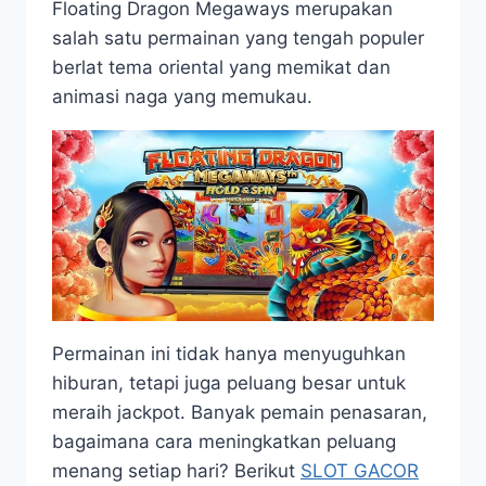
Floating Dragon Megaways merupakan
salah satu permainan yang tengah populer
berlat tema oriental yang memikat dan
animasi naga yang memukau.
Permainan ini tidak hanya menyuguhkan
hiburan, tetapi juga peluang besar untuk
meraih jackpot. Banyak pemain penasaran,
bagaimana cara meningkatkan peluang
menang setiap hari? Berikut
SLOT GACOR