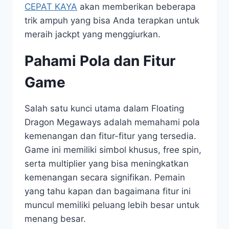
CEPAT KAYA
akan memberikan beberapa
trik ampuh yang bisa Anda terapkan untuk
meraih jackpt yang menggiurkan.
Pahami Pola dan Fitur
Game
Salah satu kunci utama dalam Floating
Dragon Megaways adalah memahami pola
kemenangan dan fitur-fitur yang tersedia.
Game ini memiliki simbol khusus, free spin,
serta multiplier yang bisa meningkatkan
kemenangan secara signifikan. Pemain
yang tahu kapan dan bagaimana fitur ini
muncul memiliki peluang lebih besar untuk
menang besar.