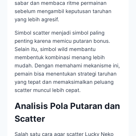
sabar dan membaca ritme permainan
sebelum mengambil keputusan taruhan
yang lebih agresif.
Simbol scatter menjadi simbol paling
penting karena memicu putaran bonus.
Selain itu, simbol wild membantu
membentuk kombinasi menang lebih
mudah. Dengan memahami mekanisme ini,
pemain bisa menentukan strategi taruhan
yang tepat dan memaksimalkan peluang
scatter muncul lebih cepat.
Analisis Pola Putaran dan
Scatter
Salah satu cara agar scatter Lucky Neko