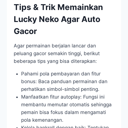
Tips & Trik Memainkan
Lucky Neko Agar Auto
Gacor
Agar permainan berjalan lancar dan
peluang gacor semakin tinggi, berikut
beberapa tips yang bisa diterapkan:
Pahami pola pembayaran dan fitur
bonus: Baca panduan permainan dan
perhatikan simbol-simbol penting.
Manfaatkan fitur autoplay: Fungsi ini
membantu memutar otomatis sehingga
pemain bisa fokus dalam mengamati
pola kemenangan.
Kelola bankroll dengan baik: Tentukan