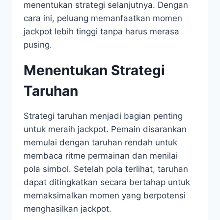
menentukan strategi selanjutnya. Dengan
cara ini, peluang memanfaatkan momen
jackpot lebih tinggi tanpa harus merasa
pusing.
Menentukan Strategi
Taruhan
Strategi taruhan menjadi bagian penting
untuk meraih jackpot. Pemain disarankan
memulai dengan taruhan rendah untuk
membaca ritme permainan dan menilai
pola simbol. Setelah pola terlihat, taruhan
dapat ditingkatkan secara bertahap untuk
memaksimalkan momen yang berpotensi
menghasilkan jackpot.