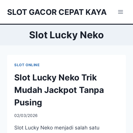
Skip
SLOT GACOR CEPAT KAYA
to
content
Slot Lucky Neko
SLOT ONLINE
Slot Lucky Neko Trik
Mudah Jackpot Tanpa
Pusing
02/03/2026
Slot Lucky Neko menjadi salah satu