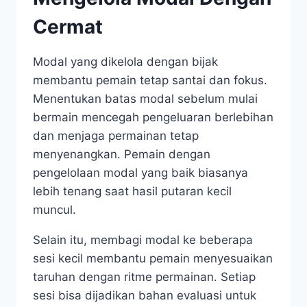
Cermat
Modal yang dikelola dengan bijak
membantu pemain tetap santai dan fokus.
Menentukan batas modal sebelum mulai
bermain mencegah pengeluaran berlebihan
dan menjaga permainan tetap
menyenangkan. Pemain dengan
pengelolaan modal yang baik biasanya
lebih tenang saat hasil putaran kecil
muncul.
Selain itu, membagi modal ke beberapa
sesi kecil membantu pemain menyesuaikan
taruhan dengan ritme permainan. Setiap
sesi bisa dijadikan bahan evaluasi untuk