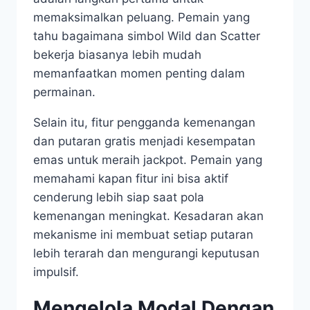
memaksimalkan peluang. Pemain yang
tahu bagaimana simbol Wild dan Scatter
bekerja biasanya lebih mudah
memanfaatkan momen penting dalam
permainan.
Selain itu, fitur pengganda kemenangan
dan putaran gratis menjadi kesempatan
emas untuk meraih jackpot. Pemain yang
memahami kapan fitur ini bisa aktif
cenderung lebih siap saat pola
kemenangan meningkat. Kesadaran akan
mekanisme ini membuat setiap putaran
lebih terarah dan mengurangi keputusan
impulsif.
Mengelola Modal Dengan