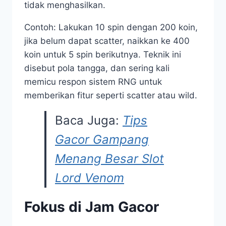
tidak menghasilkan.
Contoh: Lakukan 10 spin dengan 200 koin,
jika belum dapat scatter, naikkan ke 400
koin untuk 5 spin berikutnya. Teknik ini
disebut pola tangga, dan sering kali
memicu respon sistem RNG untuk
memberikan fitur seperti scatter atau wild.
Baca Juga:
Tips
Gacor Gampang
Menang Besar Slot
Lord Venom
Fokus di Jam Gacor