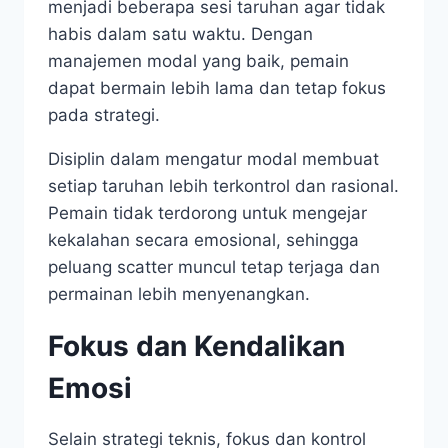
menjadi beberapa sesi taruhan agar tidak
habis dalam satu waktu. Dengan
manajemen modal yang baik, pemain
dapat bermain lebih lama dan tetap fokus
pada strategi.
Disiplin dalam mengatur modal membuat
setiap taruhan lebih terkontrol dan rasional.
Pemain tidak terdorong untuk mengejar
kekalahan secara emosional, sehingga
peluang scatter muncul tetap terjaga dan
permainan lebih menyenangkan.
Fokus dan Kendalikan
Emosi
Selain strategi teknis, fokus dan kontrol