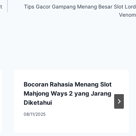
t
Tips Gacor Gampang Menang Besar Slot Lord
Venom
Bocoran Rahasia Menang Slot
Mahjong Ways 2 yang Jarang
Diketahui
08/11/2025