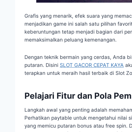
Grafis yang menarik, efek suara yang memacu
menjadikan game ini salah satu pilihan favori
keberuntungan tetap menjadi bagian dari pe
memaksimalkan peluang kemenangan.
Dengan teknik bermain yang cerdas, Anda bi
putaran. Disini
SLOT GACOR CEPAT KAYA
ak
terapkan untuk meraih hasil terbaik di Slot Z
Pelajari Fitur dan Pola Pe
Langkah awal yang penting adalah memahami s
Perhatikan paytable untuk mengetahui nilai s
yang memicu putaran bonus atau free spin.