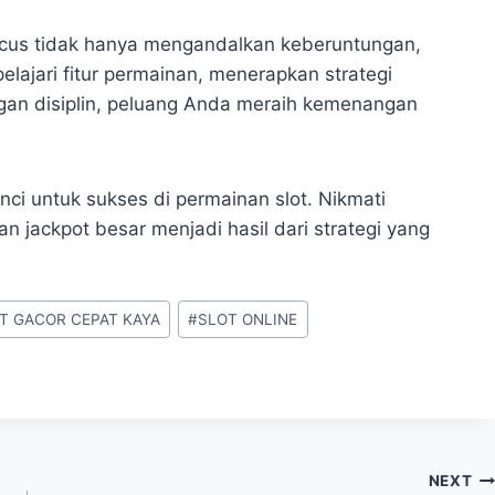
cus tidak hanya mengandalkan keberuntungan,
elajari fitur permainan, menerapkan strategi
gan disiplin, peluang Anda meraih kemenangan
ci untuk sukses di permainan slot. Nikmati
n jackpot besar menjadi hasil dari strategi yang
T GACOR CEPAT KAYA
#
SLOT ONLINE
NEXT