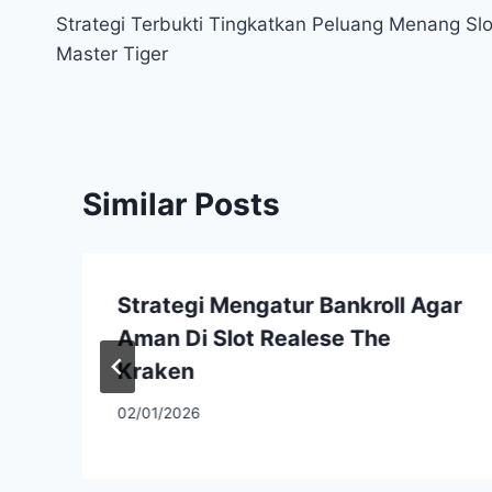
Strategi Terbukti Tingkatkan Peluang Menang Slo
navigation
Master Tiger
Similar Posts
Strategi Mengatur Bankroll Agar
Aman Di Slot Realese The
Kraken
02/01/2026