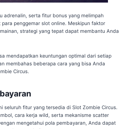
 adrenalin, serta fitur bonus yang melimpah
t para penggemar slot online. Meskipun faktor
rmainan, strategi yang tepat dapat membantu Anda
sa mendapatkan keuntungan optimal dari setiap
an membahas beberapa cara yang bisa Anda
ombie Circus.
mbayaran
eluruh fitur yang tersedia di Slot Zombie Circus.
imbol, cara kerja wild, serta mekanisme scatter
 Dengan mengetahui pola pembayaran, Anda dapat