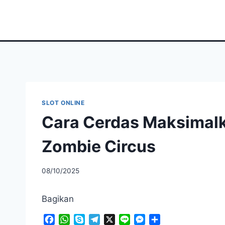
Skip
to
content
SLOT ONLINE
Cara Cerdas Maksimal
Zombie Circus
08/10/2025
Bagikan
F
W
S
T
X
L
M
S