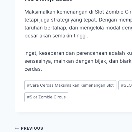
Maksimalkan kemenangan di Slot Zombie Cir
tetapi juga strategi yang tepat. Dengan memp
taruhan bertahap, dan mengelola modal den
besar akan semakin tinggi.
Ingat, kesabaran dan perencanaan adalah kun
sensasinya, mainkan dengan bijak, dan biarka
cerdas.
Post
#
Cara Cerdas Maksimalkan Kemenangan Slot
#
SLO
Tags:
#
Slot Zombie Circus
Post
PREVIOUS